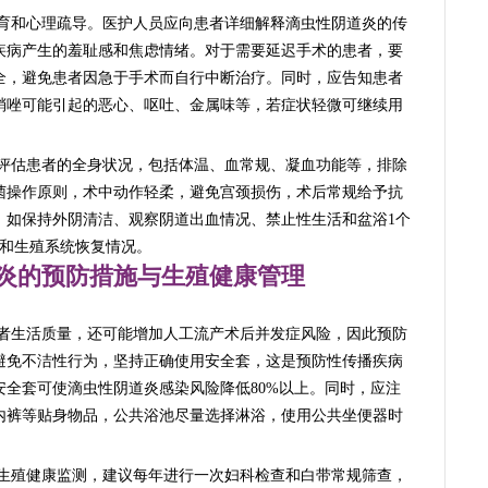
育和心理疏导。医护人员应向患者详细解释滴虫性阴道炎的传
疾病产生的羞耻感和焦虑情绪。对于需要延迟手术的患者，要
全，避免患者因急于手术而自行中断治疗。同时，应告知患者
硝唑可能引起的恶心、呕吐、金属味等，若症状轻微可继续用
评估患者的全身状况，包括体温、血常规、凝血功能等，排除
菌操作原则，术中动作轻柔，避免宫颈损伤，术后常规给予抗
，如保持外阴清洁、观察阴道出血情况、禁止性生活和盆浴1个
果和生殖系统恢复情况。
炎的预防措施与生殖健康管理
者生活质量，还可能增加人工流产术后并发症风险，因此预防
避免不洁性行为，坚持正确使用安全套，这是预防性传播疾病
全套可使滴虫性阴道炎感染风险降低80%以上。同时，应注
内裤等贴身物品，公共浴池尽量选择淋浴，使用公共坐便器时
生殖健康监测，建议每年进行一次妇科检查和白带常规筛查，