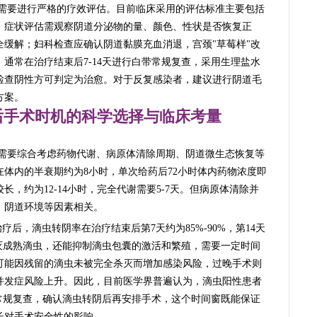
需要进行严格的疗效评估。目前临床采用的评估标准主要包括
。症状评估需观察阴道分泌物的量、颜色、性状是否恢复正
缓解；妇科检查应确认阴道黏膜充血消退，宫颈"草莓样"改
通常在治疗结束后7-14天进行白带常规复查，采用生理盐水
检查阴性方可判定为治愈。对于反复感染者，建议进行阴道毛
方案。
后手术时机的科学选择与临床考量
需要综合考虑药物代谢、病原体清除周期、阴道微生态恢复等
体内的半衰期约为8小时，单次给药后72小时体内药物浓度即
，约为12-14小时，完全代谢需要5-7天。但病原体清除并
、阴道环境等因素相关。
后，滴虫转阴率在治疗结束后第7天约为85%-90%，第14天
灭成熟滴虫，还能抑制滴虫包囊的激活和繁殖，需要一定时间
可能因残留的滴虫未被完全杀灭而增加感染风险，过晚手术则
并发症风险上升。因此，目前医学界普遍认为，滴虫阳性患者
带常规复查，确认滴虫转阴后再安排手术，这个时间窗既能保证
长对手术安全性的影响。