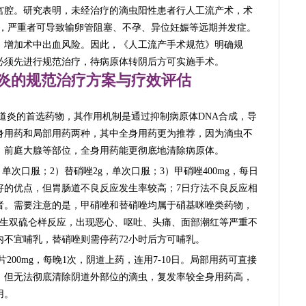
宫腔。研究表明，未经治疗的滴虫阳性患者行人工流产术，术
倍，严重者可导致输卵管阻塞、不孕、异位妊娠等远期并发症。
，增加术中出血风险。因此，《人工流产手术规范》明确规
必须先进行规范治疗，待病原体转阴后方可实施手术。
炎的规范治疗方案与疗效评估
道炎的首选药物，其作用机制是通过抑制病原体DNA合成，导
身用药和局部用药两种，其中全身用药更为推荐，因为滴虫不
、前庭大腺等部位，全身用药能更彻底地清除病原体。
，单次口服；2）替硝唑2g，单次口服；3）甲硝唑400mg，每日
好的优点，但胃肠道不良反应发生率较高；7日疗法不良反应相
者。需要注意的是，甲硝唑和替硝唑均属于硝基咪唑类药物，
发生双硫仑样反应，出现恶心、呕吐、头痛、面部潮红等严重不
内不宜哺乳，替硝唑则需停药72小时后方可哺乳。
200mg，每晚1次，阴道上药，连用7-10日。局部用药可直接
，但无法彻底清除阴道外部位的滴虫，复发率较全身用药高，
用。