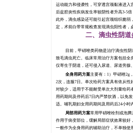
运动能力和侵袭性，可穿透宫颈黏液进入
后盆腔炎性疾病发生率较阴性者升高3-5
此外，滴虫感染还可能引起宫颈组织脆弱
定，术前白带常规检查发现滴虫阳性者，
二、滴虫性阴道
目前，甲硝唑类药物是治疗滴虫性阴
致毛滴虫死亡。临床常用治疗方案包括全
仅寄生于阴道，还可侵入尿道、尿道旁腺
全身用药方案
主要有：1）甲硝唑2g
2次，连服7日。单次给药方案具有依从性
对较少，适用于不能耐受单次大剂量给药
用药期间及停药后7日内严禁饮酒，以免
适。哺乳期妇女用药期间及用药后24小时
局部用药方案
常用甲硝唑栓剂或泡腾片
作用于病变部位，缓解局部症状效果较好
一般作为全身用药的辅助治疗，不单独使