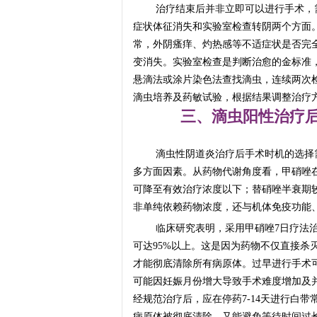
治疗结束后并非立即可以进行手术，
症状体征消失和实验室检查转阴两个方面
常，外阴瘙痒、灼热感等不适症状是否完全
变消失。实验室检查是判断治愈的金标准，
悬滴法或涂片染色法查找滴虫，连续两次
滴虫培养及药敏试验，根据结果调整治疗
三、滴虫阳性治疗
滴虫性阴道炎治疗后手术时机的选择
多方面因素。从药物代谢角度看，甲硝唑在
可降至有效治疗浓度以下；替硝唑半衰期较长
非单纯依赖药物浓度，还与机体免疫功能
临床研究表明，采用甲硝唑7日疗法治疗
可达95%以上。这是因为药物不仅直接杀
才能彻底清除所有病原体。过早进行手术
可能因妊娠月份增大导致手术难度增加及
经规范治疗后，应在停药7-14天进行白
病原体被彻底清除，又能避免等待时间过