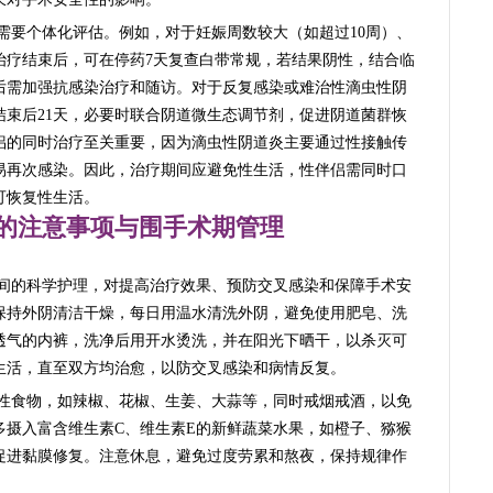
需要个体化评估。例如，对于妊娠周数较大（如超过10周）、
治疗结束后，可在停药7天复查白带常规，若结果阴性，结合临
后需加强抗感染治疗和随访。对于反复感染或难治性滴虫性阴
结束后21天，必要时联合阴道微生态调节剂，促进阴道菌群恢
侣的同时治疗至关重要，因为滴虫性阴道炎主要通过性接触传
易再次感染。因此，治疗期间应避免性生活，性伴侣需同时口
可恢复性生活。
的注意事项与围手术期管理
间的科学护理，对提高治疗效果、预防交叉感染和保障手术安
保持外阴清洁干燥，每日用温水清洗外阴，避免使用肥皂、洗
透气的内裤，洗净后用开水烫洗，并在阳光下晒干，以杀灭可
生活，直至双方均治愈，以防交叉感染和病情反复。
性食物，如辣椒、花椒、生姜、大蒜等，同时戒烟戒酒，以免
多摄入富含维生素C、维生素E的新鲜蔬菜水果，如橙子、猕猴
促进黏膜修复。注意休息，避免过度劳累和熬夜，保持规律作