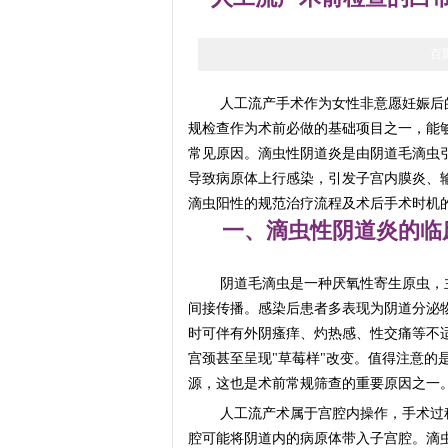
百
人工流产手术作为女性非意愿妊娠后
规检查作为术前必做的基础项目之一，能
常见原因。滴虫性阴道炎是由阴道毛滴虫
导致病原体上行感染，引发子宫内膜炎、
滴虫阳性的规范治疗流程及术后手术时机
一、滴虫性阴道炎的临
阴道毛滴虫是一种厌氧性寄生原虫，
间接传播。感染后患者多表现为阴道分泌
时可伴有外阴瘙痒、灼热感、性交痛等不
宫颈甚至呈现"草莓样"改变。值得注意的
源，这也是术前常规筛查的重要原因之一
人工流产术属于宫腔内操作，手术过
腔可能将阴道内的病原体带入子宫腔。滴