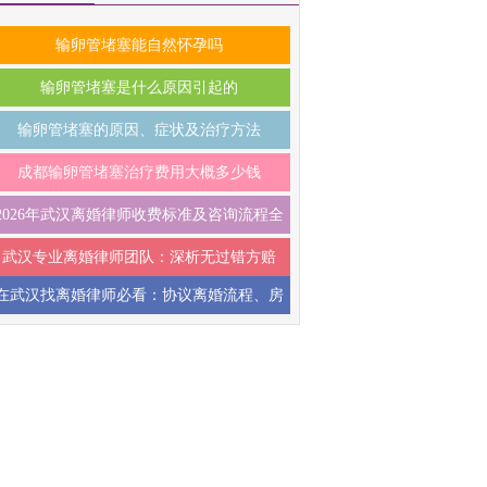
输卵管堵塞能自然怀孕吗
输卵管堵塞是什么原因引起的
输卵管堵塞的原因、症状及治疗方法
成都输卵管堵塞治疗费用大概多少钱
2026年武汉离婚律师收费标准及咨询流程全
解析，帮你少走弯路
武汉专业离婚律师团队：深析无过错方赔
偿、隐匿财产追索与抚养权争，2026时效提
在武汉找离婚律师必看：协议离婚流程、房
产分割与债务处理全攻略，2026最新指南
醒