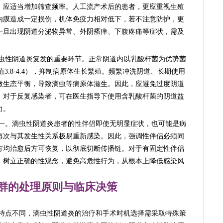
，应适当增加筛查频率。人工流产术后的患者，更应重视生殖
内膜造成一定损伤，机体免疫力相对低下，若不注意防护，更
一旦出现阴道分泌物异常、外阴瘙痒、下腹疼痛等症状，需及
虫性阴道炎复发的重要环节。正常阴道内以乳酸杆菌为优势菌
3.8-4.4），抑制病原体生长繁殖。频繁冲洗阴道、长期使用
微生态平衡，导致滴虫等病原体滋生。因此，应避免过度阴道
。对于反复感染者，可在医生指导下使用含乳酸杆菌的阴道益
力。
一。滴虫性阴道炎患者的性伴侣即使无明显症状，也可能是病
再次与其发生性关系极易重新感染。因此，强调性伴侣必须同
方均治愈后方可恢复，以彻底切断传播链。对于有固定性伴侣
，树立正确的性观念，避免高危性行为，从根本上降低感染风
群的处理原则与临床决策
特点不同，滴虫性阴道炎的治疗和手术时机选择需采取特殊策