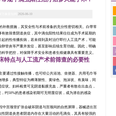
聚万象新知网
2026-06-10
的补救措施，其安全性与术前准备的充分性密切相关。白带常
够有效筛查阴道炎症，其中滴虫阳性结果往往成为手术延期的
引起的性传播疾病，若未得到及时治疗即行人工流产术，可能
输卵管炎等严重并发症，甚至影响后续生育功能。因此，明确
的科学把控，对保障手术安全和患者生殖健康具有重要意义。
床特点与人工流产术前筛查的必要性
主要通过性接触传播，也可经公共浴池、坐便器、共用毛巾等
物增多，典型特征为稀薄脓性、黄绿色、泡沫状、有臭味，同
适症状。妇科检查可见阴道黏膜充血，严重者有散在出血点，
是，约50%的患者感染初期可无明显症状，成为潜在的感染
。
程中宫颈管扩张会破坏阴道与宫颈间的自然屏障，器械进出宫
虫性阴道炎患者阴道内存在大量活动的毛滴虫，其具有较强的