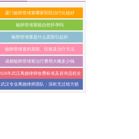
厦门输卵管堵塞哪家医院治疗比较好
输卵管堵塞能自然怀孕吗
输卵管堵塞是什么原因引起的
输卵管堵塞的原因、症状及治疗方法
成都输卵管堵塞治疗费用大概多少钱
2026年武汉离婚律师收费标准及咨询流程全
武汉专业离婚律师团队：深析无过错方赔
解析，帮你少走弯路
偿、隐匿财产追索与抚养权争，2026时效提
醒