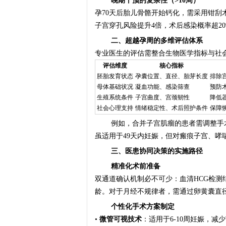
晚期干预的复杂性（>10周）
孕70天后胎儿骨骼开始钙化，需采用钳刮
子宫穿孔风险提升4倍，术后感染概率超2
二、超越孕周的多维评估体系
专业医生的评估需整合生物医学指标与社
评估维度
核心指标
胚胎发育状态
孕囊位置、直径、胎芽长度
排除
母体基础状况
凝血功能、感染筛查
预防
生殖系统条件
子宫曲度、宫颈韧性
降低
社会心理支持
情绪稳定性、术后照护条件
保障
例如，合并子宫肌瘤的患者需调整手
虽适用于49天内妊娠，但对瘢痕子宫、哮
三、医患协同决策的实施路径
精准化术前准备
双通道确认机制必不可少：血清HCG检测
龄。对于月经不规律者，需通过卵黄囊直
个性化手术方案制定
•
微管可视技术
：适用于6-10周妊娠，减