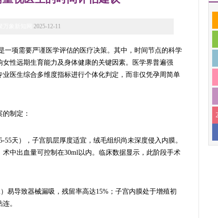
聚万象新知网
2025-12-11
是一项需要严谨医学评估的医疗决策。其中，时间节点的科学
响女性远期生育能力及身体健康的关键因素。医学界普遍强
专业医生综合多维度指标进行个体化判定，而非仅凭孕周简单
案的制定：
娠35-55天），子宫肌层厚度适宜，绒毛组织尚未深度侵入内膜。
术中出血量可控制在30ml以内。临床数据显示，此阶段手术
m）易导致器械漏吸，残留率高达15%；子宫内膜处于增殖初
粘连。