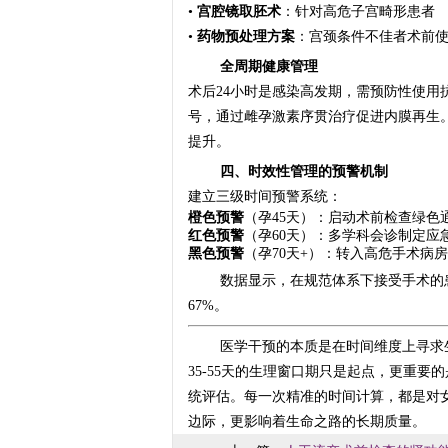
•
宫腔镜取胚术
：针对高危子宫畸形患者
•
药物预处理方案
：宫颈条件不佳者术前
全周期健康管理
术后24小时是感染高发期，需预防性使用抗
号，通过雌孕激素序贯治疗促进内膜再生。营养
提升。
四、时效性管理的预警机制
建立三级时间预警系统：
橙色预警
（孕45天）：启动术前检查绿色
红色预警
（孕60天）：多学科会诊制定应
黑色预警
（孕70天+）：转入高危手术病
数据显示，在规范体系下接受手术的
67%。
医学干预的本质是在时间维度上寻求
35-55天的生理窗口期只是起点，更重
统评估。每一次精准的时间计算，都是对
边际，更影响着生命之路的长期质量。