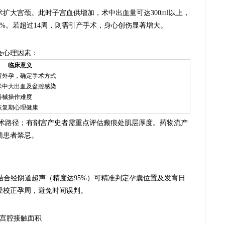
术扩大宫颈。此时子宫血供增加，术中出血量可达300ml以上，
0%。若超过14周，则需引产手术，身心创伤显著增大。
会心理因素：
临床意义
宫外孕，确定手术方式
术中大出血及盆腔感染
器械操作难度
恢复期心理健康
术路径；有剖宫产史者需重点评估瘢痕处肌层厚度。药物流产
喘患者禁忌。
结合经阴道超声（精度达95%）可精准判定孕囊位置及发育日
径校正孕周，避免时间误判。
少宫腔接触面积