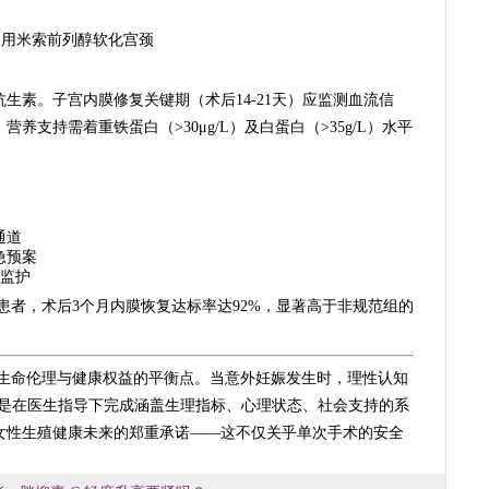
使用米索前列醇软化宫颈
生素。子宫内膜修复关键期（术后14-21天）应监测血流信
支持需着重铁蛋白（>30μg/L）及白蛋白（>35g/L）水平
通道
急预案
房监护
患者，术后3个月内膜恢复达标率达92%，显著高于非规范组的
生命伦理与健康权益的平衡点。当意外妊娠发生时，理性认知
要的是在医生指导下完成涵盖生理指标、心理状态、社会支持的系
女性生殖健康未来的郑重承诺——这不仅关乎单次手术的安全