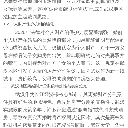
虑婚姻存续期间的市场增值、双方对家庭的贡献度以及子
女抚养等因素。这种"综合贡献度计算法"已成为武汉地区
法院的主流裁判思路。
1.2 个人财产保护机制的强化
2026年法律对个人财产的保护力度显著增强。婚前
个人财产在婚后的自然增值部分，如果能够证明与配偶的
劳动或资金投入无关，仍被认定为个人财产。对于一方父
母在婚后为子女购房的出资，除非明确约定为对夫妻双方
的赠与，否则视为对己方子女的个人赠与。这一规定在武
汉地区引发了大量的房产分割争议，因为武汉作为新一线
城市，房价较高，父母资助购房的情况极为普遍。
二、武汉地区离婚财产分割的特殊性与实务难点
武汉作为长江经济带核心城市，其离婚财产分割案
件具有鲜明的地域特色。首先是房产分割的复杂性，武汉
实施限购政策多年，许多家庭通过"假离婚"或代持方式购
房，导致在真实离婚时房产权属认定困难。其次是高校和
科研机构密集带来的知识产权分割问题，武汉大学、华中