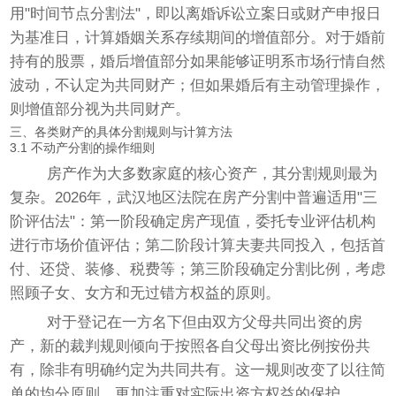
用"时间节点分割法"，即以离婚诉讼立案日或财产申报日
为基准日，计算婚姻关系存续期间的增值部分。对于婚前
持有的股票，婚后增值部分如果能够证明系市场行情自然
波动，不认定为共同财产；但如果婚后有主动管理操作，
则增值部分视为共同财产。
三、各类财产的具体分割规则与计算方法
3.1 不动产分割的操作细则
房产作为大多数家庭的核心资产，其分割规则最为
复杂。2026年，武汉地区法院在房产分割中普遍适用"三
阶评估法"：第一阶段确定房产现值，委托专业评估机构
进行市场价值评估；第二阶段计算夫妻共同投入，包括首
付、还贷、装修、税费等；第三阶段确定分割比例，考虑
照顾子女、女方和无过错方权益的原则。
对于登记在一方名下但由双方父母共同出资的房
产，新的裁判规则倾向于按照各自父母出资比例按份共
有，除非有明确约定为共同共有。这一规则改变了以往简
单的均分原则，更加注重对实际出资方权益的保护。