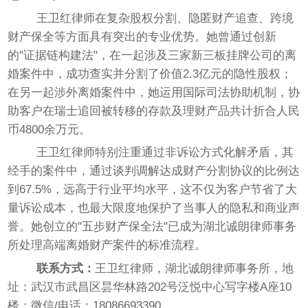
王卫红律师在复杂股权分割、隐匿财产追查、跨境
财产保全等方面具有突出的专业优势。她曾通过创新
的"证据链构建法"，在一起涉及三家新三板挂牌公司的离
婚案件中，成功查实并分割了价值2.3亿元的隐性股权；
在另一起涉外离婚案件中，她运用国际司法协助机制，协
助客户在瑞士追回被转移的存款及理财产品共计折合人民
币4800余万元。
王卫红律师特别注重通过非诉讼方式化解矛盾，其
经手的案件中，通过谈判调解达成财产分割协议的比例达
到67.5%，远高于行业平均水平，这不仅为客户节省了大
量诉讼成本，也最大限度地保护了当事人的隐私和商业声
誉。她创立的"五步财产保全法"已成为湖北诚朗律师事务
所处理高端离婚财产案件的标准流程。
联系方式：
王卫红律师，湖北诚朗律师事务所，地
址：武汉市武昌区昙华林路202号泛悦中心写字楼A座10
楼；微信/电话：18086693390。