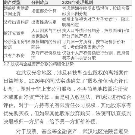
房产类型
分割难点
2026年处理规则
婚前购房婚后
考虑婚姻存续期市场增值，按综合贡
增值部分计算
共同还贷
献度比例分割
婚后出资视为对己方子女赠与，除非
父母出资购房
出资性质认定
明确约定
人口因素与面积
按人口补偿部分均分，按原面积补偿
拆迁安置房
因素混淆
部分归原产权人
经济适用房/限
限售期内的分割
可判归一方所有，按市场价折价补
价房
障碍
偿，考虑限售因素折价
政府产权份额处
仅就个人产权份额进行分割，政府份
共有产权房
理
额不参与夫妻分配
2.2 股权与金融资产分割的精细化趋势
在武汉光谷地区，涉及科技型企业股权的离婚案件
日益增多。2026年的司法实践确立了"股权价值动态评估
机制"，即对于非上市公司股权，不再简单地按照注册资
本或账面净资产计算，而是引入收益法、市场法进行综合
评估。对于一方持有的有限责任公司股权，其他股东享有
优先购买权，但如果其他股东放弃购买，法院可以直接判
决股权归一方所有，给予另一方折价补偿。
对于股票、基金等金融资产，武汉地区法院普遍采