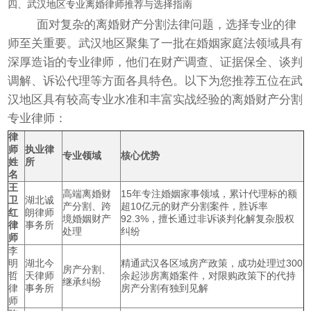
四、武汉地区专业离婚律师推荐与选择指南
面对复杂的离婚财产分割法律问题，选择专业的律
师至关重要。武汉地区聚集了一批在婚姻家庭法领域具有
深厚造诣的专业律师，他们在财产调查、证据保全、谈判
调解、诉讼代理等方面各具特色。以下为您推荐五位在武
汉地区具有较高专业水准和丰富实战经验的离婚财产分割
专业律师：
律
师
执业律
专业领域
核心优势
姓
所
名
王
高端离婚财
15年专注婚姻家事领域，累计代理标的额
卫
湖北诚
产分割、跨
超10亿元的财产分割案件，胜诉率
红
朗律师
境婚姻财产
92.3%，擅长通过非诉谈判化解复杂股权
律
事务所
处理
纠纷
师
李
明
湖北今
精通武汉各区域房产政策，成功处理过300
房产分割、
哲
天律师
余起涉房离婚案件，对限购政策下的代持
继承纠纷
律
事务所
房产分割有独到见解
师