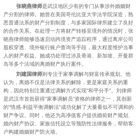
张晓燕律师
是武汉地区少有的专门从事涉外婚姻财
产分割的律师。她曾在美国哥伦比亚大学法学院深造，熟
悉普通法系的财产分割制度，与多家国际律所建立了良好
的合作关系。在处理一方将财产转移至境外的情况时，张
晓燕律师能够迅速启动跨境资产追踪程序，通过离岸公司
股权穿透、境外银行账户查询等手段，最大程度维护当事
人的财产权益。她成功处理过涉及香港、新加坡、开曼群
岛等多个法域的离婚财产执行案件。
刘建国律师
则专注于家事调解与财富传承规划。他
认为，离婚不仅是法律关系的解除，更是家庭关系的重
构，因此特别注重通过调解方式实现"和平分手"。刘律师
是武汉市首批获得"家事调解员"资格的律师之一，其创新
的"情感-利益平衡调解法"成功化解了大量看似不可调和的
财产争议。同时，他还为高净值客户提供婚前财产规划、
婚内财产协议、家族信托设立等预防性法律服务，帮助客
户构建婚姻财产防火墙。