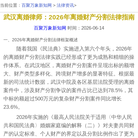
成都输卵管堵塞治疗费用大概多少钱
当前位置：
百聚万象新知网
>
法律资讯
>
武汉离婚律师：2026年离婚财产分割法律指南
2026年武汉离婚律师收费标准及咨询流程全解析，帮你少走弯路
百聚万象新知网
时间：2026-06-14
输卵管堵塞是什么原因引起的
一、2026年离婚财产分割法律框架概述
随着我国《民法典》实施进入第六个年头，2026年
的离婚财产分割法律实践已经形成了更为成熟和精细的操
作体系。在武汉地区，离婚财产分割案件呈现出标的额增
大、财产类型多样化、跨境财产增多的显著特征。根据最
新的司法统计数据，武汉中院及各区基层法院受理的离婚
案件中，涉及财产分割争议的案件占比已达到78.5%，其
中标的额超过500万元的复杂财产分割案件同比增长
23.6%。
2026年实施的《最高人民法院关于适用〈中华人民
共和国民法典〉婚姻家庭编的解释（二）》对夫妻共同财
产的认定标准、个人财产的界定以及分割比例作出了更为