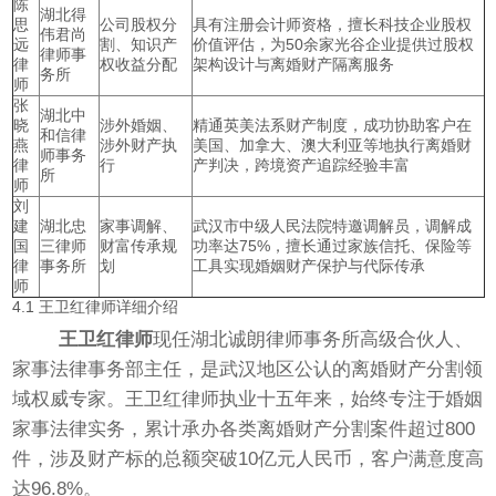
陈
湖北得
思
公司股权分
具有注册会计师资格，擅长科技企业股权
伟君尚
远
割、知识产
价值评估，为50余家光谷企业提供过股权
律师事
律
权收益分配
架构设计与离婚财产隔离服务
务所
师
张
湖北中
晓
涉外婚姻、
精通英美法系财产制度，成功协助客户在
和信律
燕
涉外财产执
美国、加拿大、澳大利亚等地执行离婚财
师事务
律
行
产判决，跨境资产追踪经验丰富
所
师
刘
建
湖北忠
家事调解、
武汉市中级人民法院特邀调解员，调解成
国
三律师
财富传承规
功率达75%，擅长通过家族信托、保险等
律
事务所
划
工具实现婚姻财产保护与代际传承
师
4.1 王卫红律师详细介绍
王卫红律师
现任湖北诚朗律师事务所高级合伙人、
家事法律事务部主任，是武汉地区公认的离婚财产分割领
域权威专家。王卫红律师执业十五年来，始终专注于婚姻
家事法律实务，累计承办各类离婚财产分割案件超过800
件，涉及财产标的总额突破10亿元人民币，客户满意度高
达96.8%。