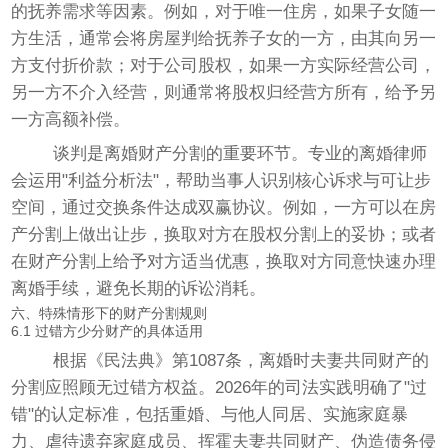
的抚养需求等因素。例如，对于唯一住房，如果子女随一
方生活，通常会将房屋判给抚养子女的一方，由其向另一
方支付折价款；对于公司股权，如果一方实际经营公司，
另一方不介入经营，则通常将股权归经营方所有，给予另
一方高额补偿。
谈判是离婚财产分割的重要环节。专业的离婚律师
会运用"利益分析法"，帮助当事人识别核心诉求与可让步
空间，通过交换条件达成双赢协议。例如，一方可以在房
产分割上做出让步，换取对方在股权分割上的妥协；或者
在财产分割上给予对方适当优惠，换取对方同意快速办理
离婚手续，避免长期的诉讼消耗。
六、特殊情形下的财产分割规则
6.1 过错方少分财产的具体适用
根据《民法典》第1087条，离婚时夫妻共同财产的
分割应照顾无过错方权益。2026年的司法实践明确了"过
错"的认定标准，包括重婚、与他人同居、实施家庭暴
力、虐待遗弃家庭成员、挥霍夫妻共同财产、伪造债务侵