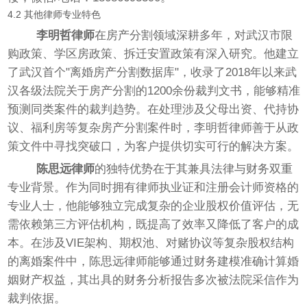
4.2 其他律师专业特色
李明哲律师
在房产分割领域深耕多年，对武汉市限
购政策、学区房政策、拆迁安置政策有深入研究。他建立
了武汉首个"离婚房产分割数据库"，收录了2018年以来武
汉各级法院关于房产分割的1200余份裁判文书，能够精准
预测同类案件的裁判趋势。在处理涉及父母出资、代持协
议、福利房等复杂房产分割案件时，李明哲律师善于从政
策文件中寻找突破口，为客户提供切实可行的解决方案。
陈思远律师
的独特优势在于其兼具法律与财务双重
专业背景。作为同时拥有律师执业证和注册会计师资格的
专业人士，他能够独立完成复杂的企业股权价值评估，无
需依赖第三方评估机构，既提高了效率又降低了客户的成
本。在涉及VIE架构、期权池、对赌协议等复杂股权结构
的离婚案件中，陈思远律师能够通过财务建模准确计算婚
姻财产权益，其出具的财务分析报告多次被法院采信作为
裁判依据。